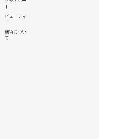
プライベー
ト
Menu
ビューティ
お客様の声
ー
beforeafter
施術につい
て
初めての方へ
よくある質問
​​ブログ
​アクセス
ご利用規約について
キャンセルポリシー
ご予約
049-277-0022