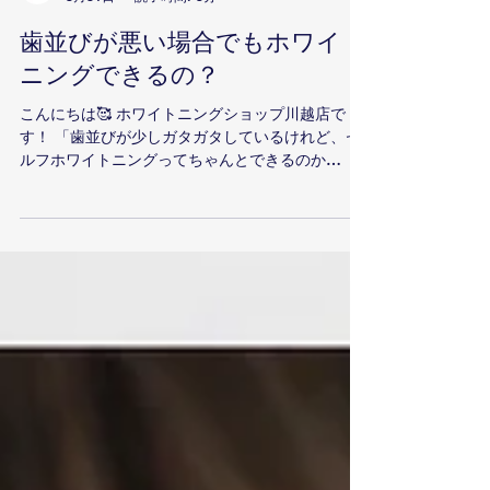
whitening shop川越店
3月31日
読了時間: 5分
歯並びが悪い場合でもホワイト
ニングできるの？
こんにちは🥰 ホワイトニングショップ川越店で
す！ 「歯並びが少しガタガタしているけれど、セ
ルフホワイトニングってちゃんとできるのか
な？」 「重なっている部分だけムラになって黄色
く残ったらどうしよう…」 お口元のお悩みの中で
も「歯並び」を気にされている方はとても多いで
す。 歯並びに乱れがあると、「ホワイトニングの
効果が均一に出ないのでは？」と不安になります
よね。 結論からお伝えすると、歯並びが悪い（八
重歯や重なり、ガタツキがある）場合でも、セル
フホワイトニングは問題なく行えます！ 今回は、
歯並びが気になっている方でもセルフホワイトニ
ングができる理由や、綺麗に仕上げるためのコ