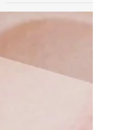
もしかして茶渋汚れ（ステイン）？」 お気に入り
のマグカップに茶渋がつくように、私たちの歯に
も毎日のお茶や紅茶、ウーロン茶などによって茶
渋汚れが蓄積していきます。毎日しっかり歯磨き
をしているつもりでも、一度ついてしまった茶渋
はなかなか頑固で落ちないですよね。 今回は、こ
の「歯の茶渋汚れ」の正体や、なぜ普通の歯磨き
では落ちないのか、そして「セルフホワイトニン
グで本当に解決できるのか？」という疑問につい
て詳しく解説します！ 1. 歯につく「茶渋汚れ（ス
テイン）」の正体とは？ そもそも、なぜ歯に茶渋
がついてしまうのでしょうか。 お茶や紅茶、ウー
ロン茶、ほうじ茶、さらにはコーヒーや赤ワイン
などには、「ポリフェノール（タンニンやカテキ
ンなど）」という成分が豊富に含まれています。
このポリフェノールが、お口の中にある唾液の成
分（ペリクルという薄いタンパク質の膜）と結び
つくことで化学反応を起こし、固着したものが
「ステイン（着