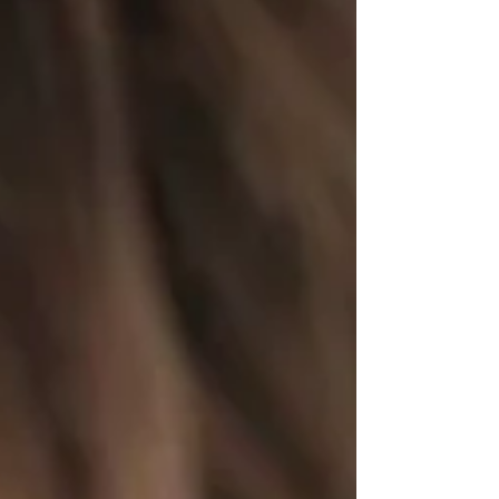
ツ、注意点について分かりやすく解説します！ 1.
歯並びが良くなくてもセルフホワイトニングがで
きる理由 「歯並びが悪いとキレイに白くならない
のでは？」と思われがちですが、当店のセルフホ
ワイトニングなら全く問題ありません。それには
以下の理由があります。 ① 溶液（ジェル）が細か
い隙間や重なりにも行き渡る 歯科医院のホームホ
ワイトニングなどで使う「マウスピース」は、自
分の歯型にぴっ