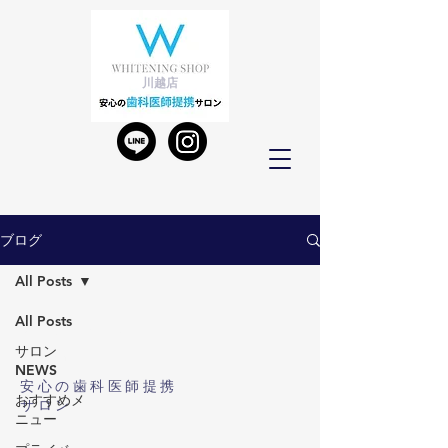
川越店
ブログ
All Posts
All Posts
Whitening Shop
サロン
川越店
NEWS
安心の歯科医師提携
おすすめメ
サロン
ニュー