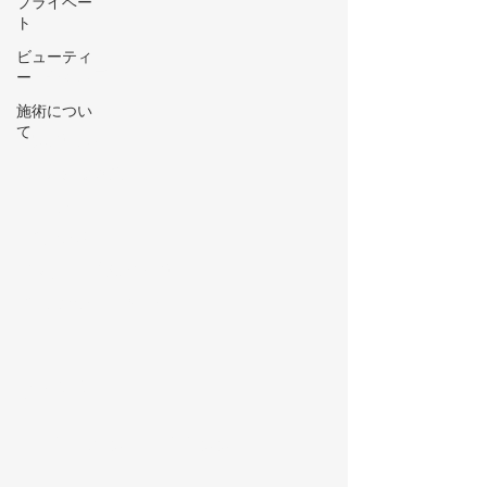
プライベー
ト
Menu
ビューティ
お客様の声
ー
beforeafter
施術につい
て
初めての方へ
よくある質問
​​ブログ
​アクセス
ご利用規約について
キャンセルポリシー
ご予約
049-277-0022