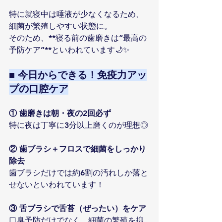
特に就寝中は唾液が少なくなるため、
細菌が繁殖しやすい状態に。
そのため、**寝る前の歯磨きは“最高の
予防ケア”**といわれています🌙✨
■ 今日からできる！免疫力アッ
プの口腔ケア
① 歯磨きは朝・夜の2回必ず
特に夜は丁寧に3分以上磨くのが理想◎
② 歯ブラシ＋フロスで細菌をしっかり
除去
歯ブラシだけでは約6割の汚れしか落と
せないといわれています！
③ 舌ブラシで舌苔（ぜったい）をケア
口臭予防だけでなく、細菌の繁殖を抑