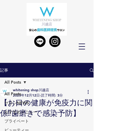
川越店
記事
All Posts
whitening shop川越店
All Posts
2025年12月12日
読了時間: 3分
【お口の健康が免疫力に関
サロンNEWS
係⁉️歯磨きで感染予防】
おすすめメニュー
プライベート
ビューティー