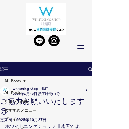
川越店
記事
All Posts
whitening shop川越店
All Posts
2025年6月10日
読了時間: 1分
ご協力お願いいたします
サロンNEWS
😊
おすすめメニュー
プライベート
更新日：
2025年10月27日
ホワイトニングショップ川越店では、
ビューティー