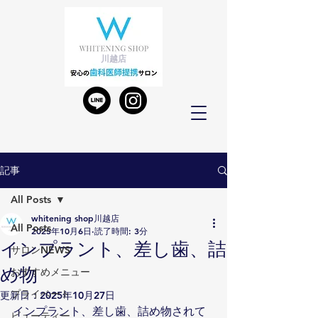
川越店
記事
All Posts
whitening shop川越店
All Posts
2025年10月6日
読了時間: 3分
インプラント、差し歯、詰
サロンNEWS
め物
おすすめメニュー
プライベート
更新日：
2025年10月27日
インプラント、差し歯、詰め物されて
ビューティー