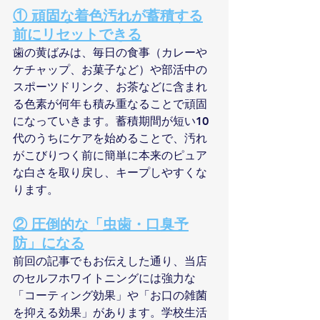
① 頑固な着色汚れが蓄積する
前にリセットできる
歯の黄ばみは、毎日の食事（カレーや
ケチャップ、お菓子など）や部活中の
スポーツドリンク、お茶などに含まれ
る色素が何年も積み重なることで頑固
になっていきます。蓄積期間が短い10
代のうちにケアを始めることで、汚れ
がこびりつく前に簡単に本来のピュア
な白さを取り戻し、キープしやすくな
ります。
② 圧倒的な「虫歯・口臭予
防」になる
前回の記事でもお伝えした通り、当店
のセルフホワイトニングには強力な
「コーティング効果」や「お口の雑菌
を抑える効果」があります。学校生活