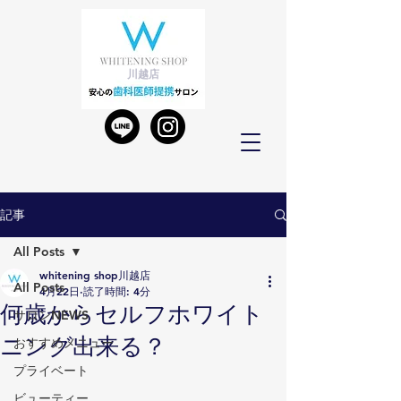
川越店
記事
All Posts
whitening shop川越店
All Posts
4月22日
読了時間: 4分
何歳からセルフホワイト
サロンNEWS
ニング出来る？
おすすめメニュー
プライベート
ビューティー