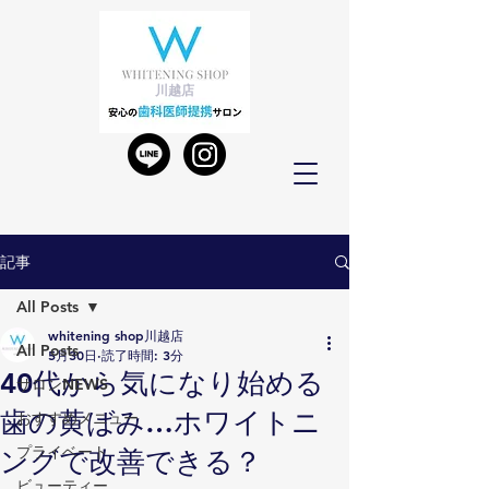
川越店
記事
All Posts
whitening shop川越店
All Posts
5月30日
読了時間: 3分
40代から気になり始める
サロンNEWS
歯の黄ばみ…ホワイトニ
おすすめメニュー
プライベート
ングで改善できる？
ビューティー